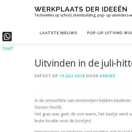
Ga
WERKPLAATS DER IDEEËN
naar
Techniekles op school, teambuilding, pop- up uitvinders-
de
inhoud
LAATSTE NIEUWS
POP-UP UITVIND W
WhatsApp
Deel?
Uitvinden in de juli-hi
GEPOST OP
15 JULI 2018
DOOR
HENSKE
In de smoorhitte van Amsterdam hebben kinderen 
Stenen Hoofd.
Het gras was geel, de zon warm, het beetje wind van
leuke locatie voor de bootjes!
Volwassenen en kinderen verzamelden zich bij het 