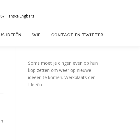
7787 Henske Engbers
US IDEEËN
WIE
CONTACT EN TWITTER
Soms moet je dingen even op hun
kop zetten om weer op nieuwe
ideeën te komen. Werkplaats der
Ideeën
en