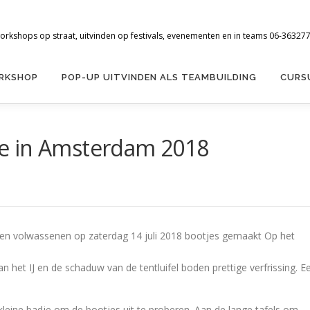
workshops op straat, uitvinden op festivals, evenementen en in teams 06-3632
ORKSHOP
POP-UP UITVINDEN ALS TEAMBUILDING
CURS
tte in Amsterdam 2018
en volwassenen op zaterdag 14 juli 2018 bootjes gemaakt Op het
 het IJ en de schaduw van de tentluifel boden prettige verfrissing. E
kleine badje om de bootjes uit te proberen. Aan de lange tafels om